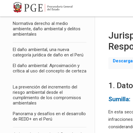
Salta al contenido principal
Prólogo
Normativa derecho al medio
ambiente, daño ambiental y delitos
Juris
ambientales
Respo
El daño ambiental, una nueva
categoría jurídica de daño en el Perú
Descarga
El daño ambiental: Aproximación y
crítica al uso del concepto de certeza
1. Dat
La prevención del incremento del
riesgo ambiental desde el
cumplimiento de los compromisos
Sumilla:
ambientales
En esta secc
Panorama y desafíos en el desarrollo
de REDD+ en el Perú
infracciones
considerandos