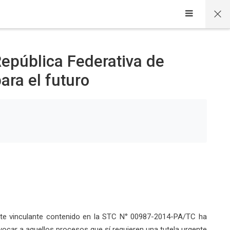
República Federativa de
para el futuro
dente vinculante contenido en la STC N° 00987-2014-PA/TC ha
vocar a aquellos procesos que sí requieren una tutela urgente