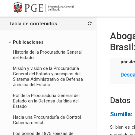
Salta al contenido principal
Tabla de contenidos
Aboga
Publicaciones
Brasil
Historia de la Procuraduría General
del Estado
por
An
Misión y visión de la Procuraduría
General del Estado y principios del
Desca
Sistema Administrativo de Defensa
Jurídica del Estado
Rol de la Procuraduría General del
Datos
Estado en la Defensa Jurídica del
Estado
Sumilla:
Hacia una Procuraduría de Control
Gubernamental
Si bien es c
Los bonos de 1875 ¿piezas de
permitido qu