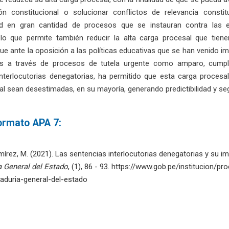
ón constitucional o solucionar conflictos de relevancia constit
idad en gran cantidad de procesos que se instauran contra las
 lo que permite también reducir la alta carga procesal que tien
ue ante la oposición a las políticas educativas que se han venido
 a través de procesos de tutela urgente como amparo, cumplimie
interlocutorias denegatorias, ha permitido que esta carga proces
al sean desestimadas, en su mayoría, generando predictibilidad y se
formato APA 7:
rez, M. (2021). Las sentencias interlocutorias denegatorias y su im
a General del Estado
, (1), 86 - 93. https://www.gob.pe/institucion/p
raduria-general-del-estado