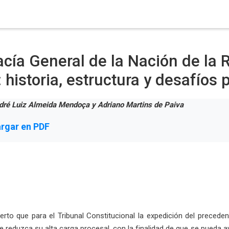
cía General de la Nación de la 
: historia, estructura y desafíos 
dré Luiz Almeida Mendoça y Adriano Martins de Paiva
rgar en PDF
ierto que para el Tribunal Constitucional la expedición del prece
e reduzca su alta carga procesal, con la finalidad de que se pueda a