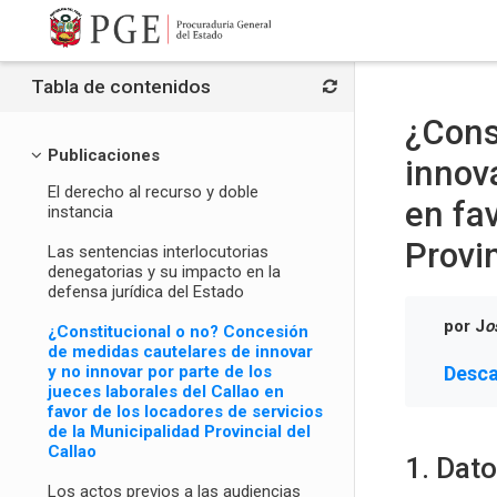
Salta al contenido principal
Tabla de contenidos
¿Cons
Publicaciones
innova
El derecho al recurso y doble
en fa
instancia
Provin
Las sentencias interlocutorias
denegatorias y su impacto en la
defensa jurídica del Estado
por J
o
¿Constitucional o no? Concesión
de medidas cautelares de innovar
y no innovar por parte de los
Desca
jueces laborales del Callao en
favor de los locadores de servicios
de la Municipalidad Provincial del
Callao
1. Dat
Los actos previos a las audiencias