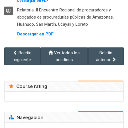
Descargar en PDF
LIBRO
Relatoria: II Encuentro Regional de procuradores y
abogados de procuradurías públicas de Amazonas,
Libro
Huánuco, San Martín, Ucayali y Loreto
Descargar en PDF
Boletín
Ver todos los
Boletín
siguiente
boletínes
anterior
Course rating
Salta Navegación
Navegación