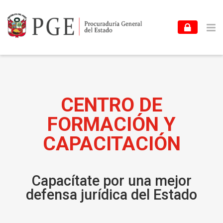
Skip to navigation
Skip to login form
Skip to footer
Salta al contenido principal
Aula virtual del Centro de Formación y Ca
CENTRO DE
FORMACIÓN Y
CAPACITACIÓN
Capacítate por una mejor
defensa jurídica del Estado