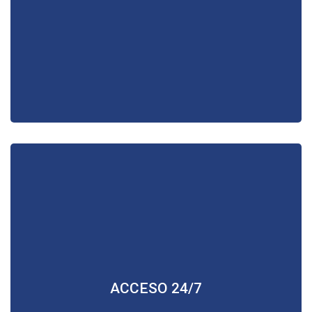
Aprende o repasa tus clases a la hora que quieras desde
ACCESO 24/7
donde tú elijas.