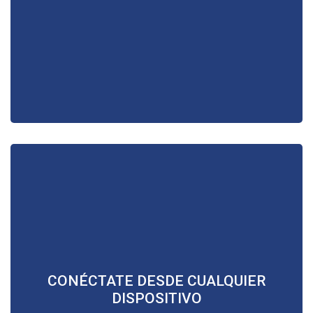
CONÉCTATE DESDE CUALQUIER
Lleva las clases cómodamente desde tu celular,
DISPOSITIVO
computadora, laptop