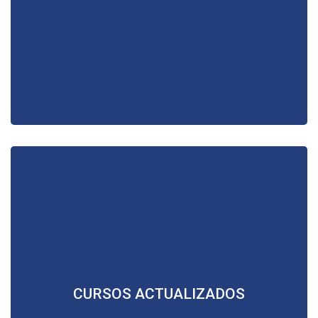
En nuestra plataforma encontrarás contenido actualizado
CURSOS ACTUALIZADOS
de mucha utilidad para su labor jurídica