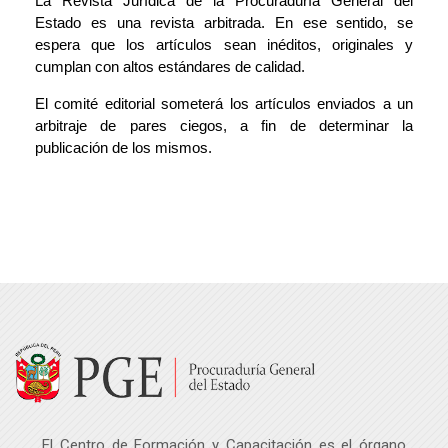
La Revista Jurídica de la Procuraduría General del
Estado es una revista arbitrada. En ese sentido, se
espera que los artículos sean inéditos, originales y
cumplan con altos estándares de calidad.
El comité editorial someterá los artículos enviados a un
arbitraje de pares ciegos, a fin de determinar la
publicación de los mismos.
Última modificación: lunes, 5 de febrero de 2024, 17:24
Salta Navegación
Navegación
Página Principal
Mis Eventos Académicos
Investigación aplicada - GUÍA PARA AUTORES
Mis Eventos Académicos
El Centro de Formación y Capacitación es el órgano