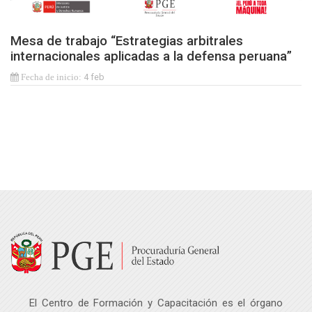
Mesa de trabajo “Estrategias arbitrales
internacionales aplicadas a la defensa peruana”
4 feb
Última modificación: jueves, 3 de noviembre de 2022, 11:37
Salta Navegación
Navegación
Página Principal
Mis Eventos Académicos
Formación continua
Mis Eventos Académicos
El Centro de Formación y Capacitación es el órgano