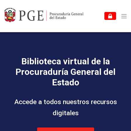
Skip to navigation
Skip to login form
Skip to footer
Salta al contenido principal
PGE
Biblioteca
Programas académicos
Biblioteca
Gener
Página Principal
Biblioteca virtual de la
Procuraduría General del
Estado
Accede a todos nuestros recursos
digitales