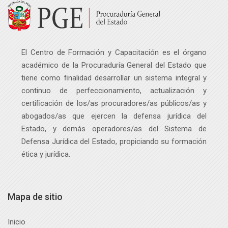
Página Principal
Páginas del sitio
Mis Eventos Académicos
Programas académicos
El Centro de Formación y Capacitación es el órgano
Biblioteca
académico de la Procuraduría General del Estado que
General
tiene como ﬁnalidad desarrollar un sistema integral y
PGE
continuo de perfeccionamiento, actualización y
certiﬁcación de los/as procuradores/as públicos
/as
y
abogados
/as
que ejercen la defensa jurídica del
Estado, y demás operadores
/as
del Sistema de
Defensa Jurídica del Estado, propiciando su formación
ética y jurídica.
Mapa de sitio
Inicio