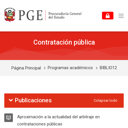
Skip to navigation
Skip to login form
Skip to footer
Salta al contenido principal
Contratación pública
Programas académicos
BIBLIO12
Página Principal
Diagrama de temas
Publicaciones
Colapsar todo
LIBRO
Aproximación a la actualidad del arbitraje en
Libro
contrataciones públicas