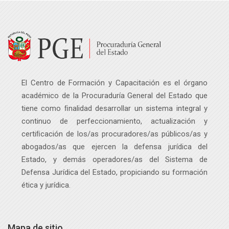
Salta Navegación
Navegación
Página Principal
Mis Eventos Académicos
Investigación aplicada - Contacto
Mis Eventos Académicos
El Centro de Formación y Capacitación es el órgano
Programas académicos
académico de la Procuraduría General del Estado que
tiene como ﬁnalidad desarrollar un sistema integral y
continuo de perfeccionamiento, actualización y
certiﬁcación de los/as procuradores/as públicos
/as
y
abogados
/as
que ejercen la defensa jurídica del
Estado, y demás operadores
/as
del Sistema de
Defensa Jurídica del Estado, propiciando su formación
ética y jurídica.
Mapa de sitio