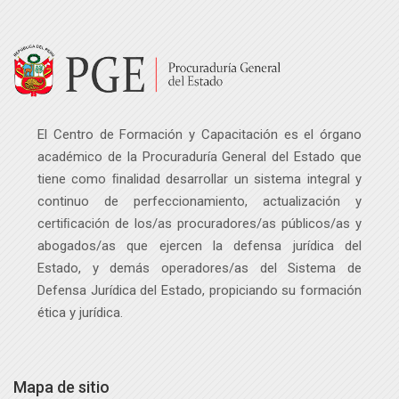
Salta Navegación
Navegación
Página Principal
Mis Eventos Académicos
Investigación aplicada - Acerca de la revista jurí...
Mis Eventos Académicos
El Centro de Formación y Capacitación es el órgano
Programas académicos
académico de la Procuraduría General del Estado que
tiene como ﬁnalidad desarrollar un sistema integral y
continuo de perfeccionamiento, actualización y
certiﬁcación de los/as procuradores/as públicos
/as
y
abogados
/as
que ejercen la defensa jurídica del
Estado, y demás operadores
/as
del Sistema de
Defensa Jurídica del Estado, propiciando su formación
ética y jurídica.
Mapa de sitio