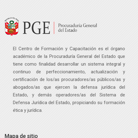
Salta Navegación
Última modificación: miércoles, 15 de febrero de 2023, 14:34
Navegación
Página Principal
Mis Eventos Académicos
Investigación aplicada - Normas para autores
Mis Eventos Académicos
El Centro de Formación y Capacitación es el órgano
Programas académicos
académico de la Procuraduría General del Estado que
tiene como ﬁnalidad desarrollar un sistema integral y
continuo de perfeccionamiento, actualización y
certiﬁcación de los/as procuradores/as públicos
/as
y
abogados
/as
que ejercen la defensa jurídica del
Estado, y demás operadores
/as
del Sistema de
Defensa Jurídica del Estado, propiciando su formación
ética y jurídica.
Mapa de sitio