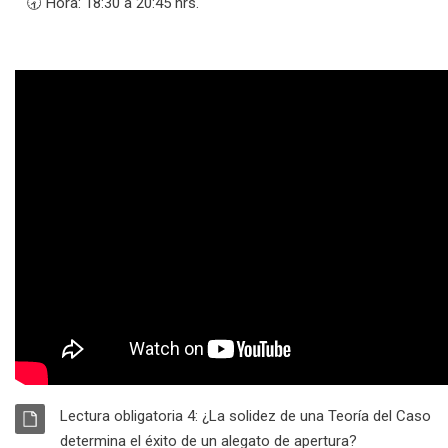
🕣 Hora: 18:30 a 20:45 hrs.
RECURSO
Lectura obligatoria 4: ¿La solidez de una Teoría del Caso
Archivo
determina el éxito de un alegato de apertura?