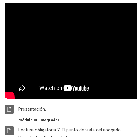
RECURSO
Archivo
Presentación.
Módulo III: Integrador
RECURSO
Lectura obligatoria 7: El punto de vista del abogado