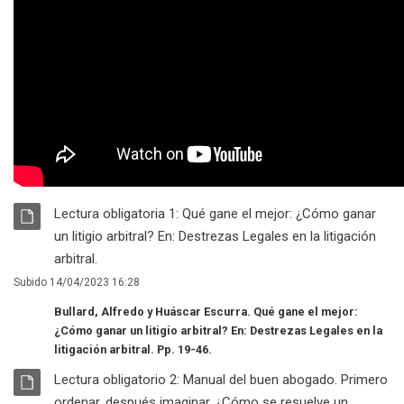
RECURSO
Lectura obligatoria 1: Qué gane el mejor: ¿Cómo ganar
un litigio arbitral? En: Destrezas Legales en la litigación
Archivo
arbitral.
Subido 14/04/2023 16:28
Bullard, Alfredo y Huáscar Escurra. Qué gane el mejor:
¿Cómo ganar un litigio arbitral? En: Destrezas Legales en la
litigación arbitral. Pp. 19-46.
RECURSO
Lectura obligatorio 2: Manual del buen abogado. Primero
ordenar, después imaginar. ¿Cómo se resuelve un