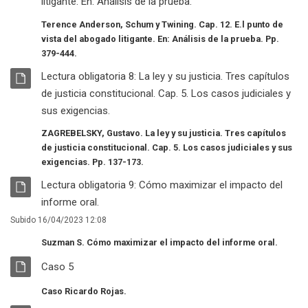
Archivo
litigante. En: Análisis de la prueba.
Terence Anderson, Schum y Twining.
Cap. 12. E.l punto de
vista del abogado litigante. En:
Análisis de la prueba. Pp.
379-444.
RECURSO
Lectura obligatoria 8: La ley y su justicia. Tres capítulos
de justicia constitucional. Cap. 5. Los casos judiciales y
Archivo
sus exigencias.
ZAGREBELSKY, Gustavo. La ley y su justicia. Tres capítulos
de justicia constitucional. Cap. 5. Los casos judiciales y sus
exigencias. Pp. 137-173.
RECURSO
Lectura obligatoria 9: Cómo maximizar el impacto del
Archivo
informe oral.
Subido 16/04/2023 12:08
Suzman S. Cómo maximizar el impacto del informe oral.
RECURSO
Archivo
Caso 5
Caso Ricardo Rojas.