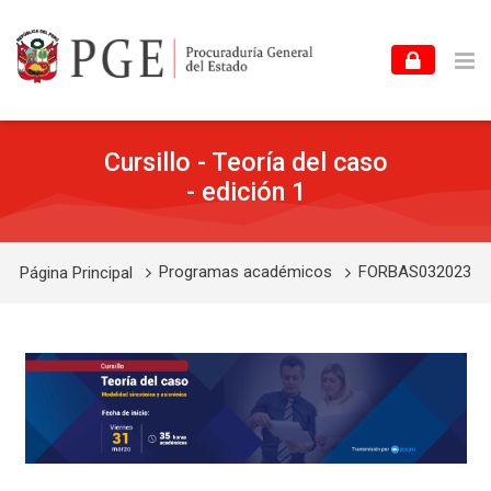
Skip to navigation
Skip to login form
Skip to footer
Salta al contenido principal
Cursillo - Teoría del caso
- edición 1
Programas académicos
FORBAS032023
Página Principal