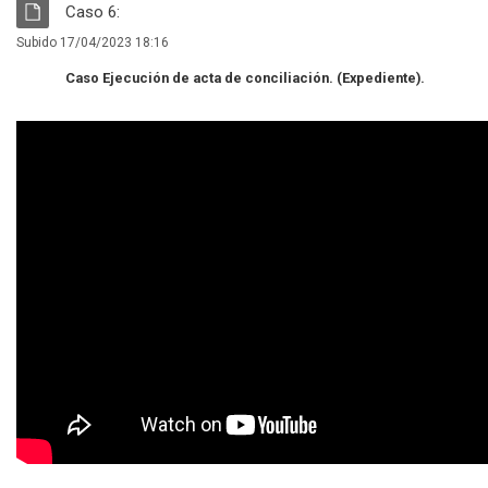
RECURSO
Archivo
Caso 6:
Subido 17/04/2023 18:16
Caso Ejecución de acta de conciliación. (Expediente).