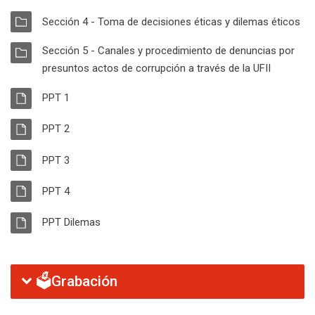
CARPETA
Ca
Sección 4 - Toma de decisiones éticas y dilemas éticos
CARPETA
Sección 5 - Canales y procedimiento de denuncias por
Carpeta
presuntos actos de corrupción a través de la UFII
RECURSO
Archivo
PPT 1
RECURSO
Archivo
PPT 2
RECURSO
Archivo
PPT 3
RECURSO
Archivo
PPT 4
RECURSO
Archivo
PPT Dilemas
🗳️Grabación