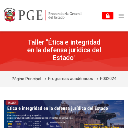
Skip to navigation
Skip to login form
Skip to footer
Salta al contenido principal
Taller "Ética e integridad
en la defensa jurídica del
Estado"
Programas académicos
P032024
Página Principal