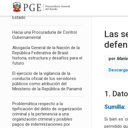
Salta al contenido principal
Rol de la Procuraduría General del
Estado en la Defensa Jurídica del
Estado
Las s
Hacia una Procuraduría de Control
Gubernamental
defen
Abogacía General de la Nación de la
República Federativa de Brasil:
historia, estructura y desafíos para el
por
María
futuro
Descarga
El ejercicio de la vigilancia de la
conducta oficial de los servidores
públicos como atribución del
Ministerio de la República de Panamá
1. Dat
Problemática respecto a la
Sumilla:
tipificación del delito de organización
criminal y la pertenencia a una
organización criminal y posibles
Si bien es c
pagos de indemnizaciones por
permitido qu