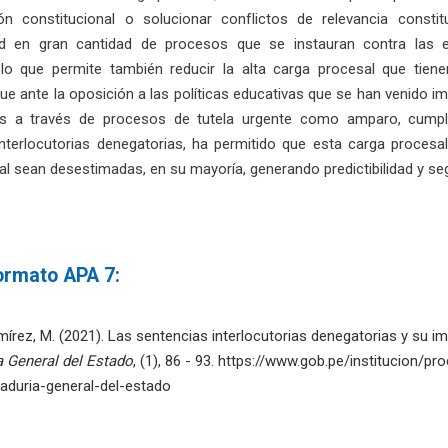
ón constitucional o solucionar conflictos de relevancia constit
idad en gran cantidad de procesos que se instauran contra las
 lo que permite también reducir la alta carga procesal que tien
ue ante la oposición a las políticas educativas que se han venido
 a través de procesos de tutela urgente como amparo, cumplimie
interlocutorias denegatorias, ha permitido que esta carga proces
al sean desestimadas, en su mayoría, generando predictibilidad y se
formato APA 7:
rez, M. (2021). Las sentencias interlocutorias denegatorias y su im
a General del Estado
, (1), 86 - 93. https://www.gob.pe/institucion/p
raduria-general-del-estado