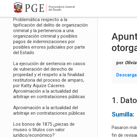
Salta al contenido principal
Ministerio de la República de Panamá
Problemática respecto a la
tipificación del delito de organización
criminal y la pertenencia a una
Apunt
organización criminal y posibles
pagos de indemnizaciones por
otorg
posibles errores judiciales por parte
del Estado
por
Olivi
La ejecución de sentencia en casos
de vulneración del derecho de
propiedad y el respeto a la finalidad
Descarga
restitutoria del proceso de amparo,
por Katty Aquize Cáceres.
Aproximación a la actualidad del
arbitraje en contrataciones públicas
1. Dat
Aproximación a la actualidad del
arbitraje en contrataciones públicas
Sumilla:
Los bonos de 1875 ¿piezas de
Pasaron más 
museo o títulos con valor
jurídico/económico?
fin de revis