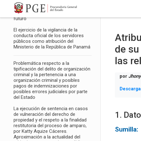
Abogacía General de la Nación de la
Salta al contenido principal
República Federativa de Brasil:
historia, estructura y desafíos para el
futuro
El ejercicio de la vigilancia de la
Atribu
conducta oficial de los servidores
públicos como atribución del
de su
Ministerio de la República de Panamá
las r
Problemática respecto a la
tipificación del delito de organización
criminal y la pertenencia a una
por
Jhony
organización criminal y posibles
pagos de indemnizaciones por
Descarga
posibles errores judiciales por parte
del Estado
La ejecución de sentencia en casos
1. Dat
de vulneración del derecho de
propiedad y el respeto a la finalidad
restitutoria del proceso de amparo,
Sumilla:
por Katty Aquize Cáceres.
Aproximación a la actualidad del