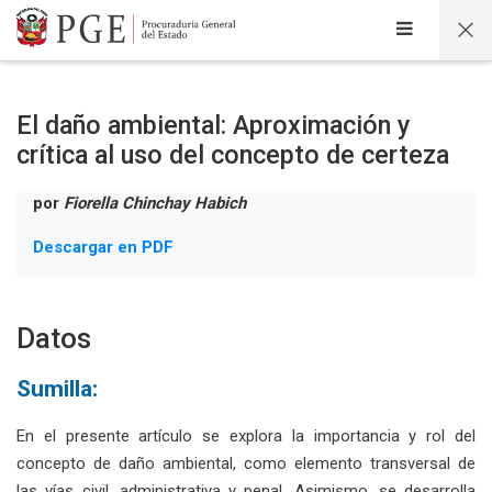
Salta al contenido principal
El daño ambiental: Aproximación y
crítica al uso del concepto de certeza
por
Fiorella Chinchay Habich
Descargar en PDF
Datos
Sumilla:
En el presente artículo se explora la importancia y rol del
concepto de daño ambiental, como elemento transversal de
las vías civil, administrativa y penal. Asimismo, se desarrolla