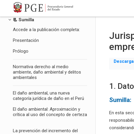
Tabla de contenidos
Salta al contenido principal
📃 Sumilla
Accede a la publicación completa:
Juris
Presentación
empre
Prólogo
Descarga
Normativa derecho al medio
ambiente, daño ambiental y delitos
ambientales
1. Dat
El daño ambiental, una nueva
categoría jurídica de daño en el Perú
Sumilla:
El daño ambiental: Aproximación y
En esta secc
crítica al uso del concepto de certeza
responsabil
considerandos
La prevención del incremento del