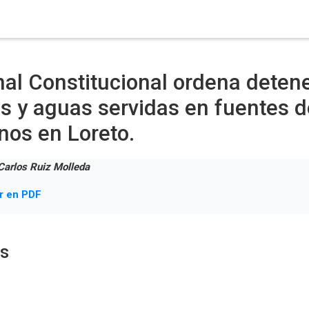
nal Constitucional ordena detene
os y aguas servidas en fuentes 
os en Loreto.
Carlos Ruiz Molleda
r en PDF
os