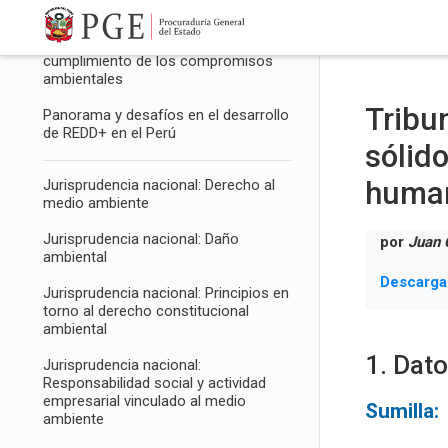
Salta al contenido principal
La prevención del incremento del
riesgo ambiental desde el
cumplimiento de los compromisos
ambientales
Tribu
Panorama y desafíos en el desarrollo
de REDD+ en el Perú
sólid
human
Jurisprudencia nacional: Derecho al
medio ambiente
Jurisprudencia nacional: Daño
por
Juan 
ambiental
Descarga
Jurisprudencia nacional: Principios en
torno al derecho constitucional
ambiental
1. Dat
Jurisprudencia nacional:
Responsabilidad social y actividad
empresarial vinculado al medio
Sumilla:
ambiente