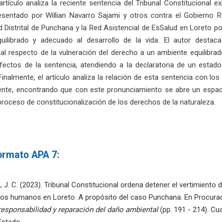
artículo analiza la reciente sentencia del Tribunal Constituciona
esentado por Willian Navarro Sajami y otros contra el Gobierno Re
d Distrital de Punchana y la Red Asistencial de EsSalud en Loreto p
uilibrado y adecuado al desarrollo de la vida. El autor destaca
al respecto de la vulneración del derecho a un ambiente equilibrad
fectos de la sentencia, atendiendo a la declaratoria de un estado
 Finalmente, el artículo analiza la relación de esta sentencia con l
nte, encontrando que con este pronunciamiento se abre un espacio 
 proceso de constitucionalización de los derechos de la naturaleza.
formato APA 7:
, J. C. (2023). Tribunal Constitucional ordena detener el vertimiento
os humanos en Loreto. A propósito del caso Punchana. En Procuradu
responsabilidad y reparación del daño ambiental
(pp. 191 - 214). Cu