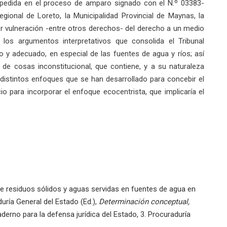
l expedida en el proceso de amparo signado con el N.º 03383-
gional de Loreto, la Municipalidad Provincial de Maynas, la
or vulneración -entre otros derechos- del derecho a un medio
 los argumentos interpretativos que consolida el Tribunal
o y adecuado, en especial de las fuentes de agua y ríos; así
 de cosas inconstitucional, que contiene, y a su naturaleza
os distintos enfoques que se han desarrollado para concebir el
para incorporar el enfoque ecocentrista, que implicaría el
 de residuos sólidos y aguas servidas en fuentes de agua en
ría General del Estado (Ed.),
Determinación conceptual,
aderno para la defensa jurídica del Estado, 3. Procuraduría